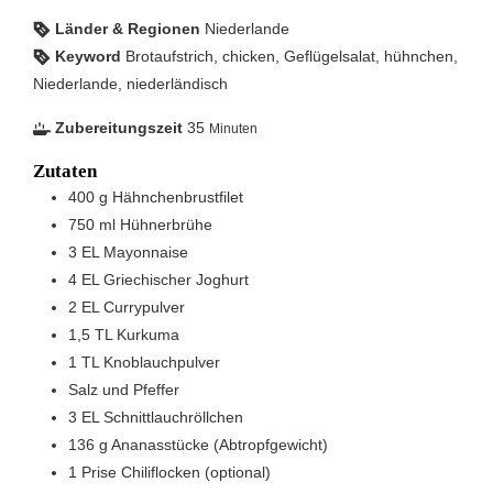
Länder & Regionen
Niederlande
Keyword
Brotaufstrich, chicken, Geflügelsalat, hühnchen,
Niederlande, niederländisch
Zubereitungszeit
35
Minuten
Zutaten
400
g
Hähnchenbrustfilet
750
ml
Hühnerbrühe
3
EL
Mayonnaise
4
EL
Griechischer Joghurt
2
EL
Currypulver
1,5
TL
Kurkuma
1
TL
Knoblauchpulver
Salz und Pfeffer
3
EL
Schnittlauchröllchen
136
g
Ananasstücke (Abtropfgewicht)
1
Prise
Chiliflocken (optional)