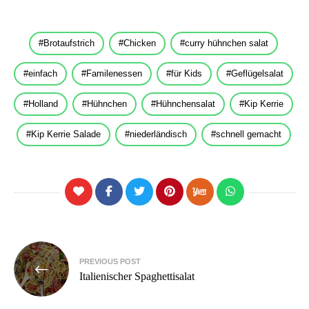
Brotaufstrich
Chicken
curry hühnchen salat
einfach
Familenessen
für Kids
Geflügelsalat
Holland
Hühnchen
Hühnchensalat
Kip Kerrie
Kip Kerrie Salade
niederländisch
schnell gemacht
Beitragsnavigation
PREVIOUS POST
Italienischer Spaghettisalat