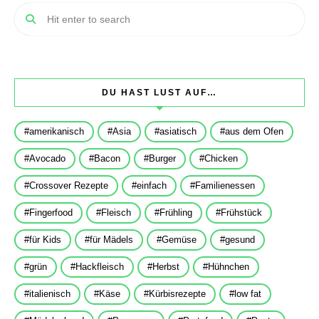
DU HAST LUST AUF…
amerikanisch
Asia
asiatisch
aus dem Ofen
Avocado
Bacon
Burger
Chicken
Crossover Rezepte
einfach
Familienessen
Fingerfood
Fleisch
Frühling
Frühstück
für Kids
für Mädels
Gemüse
gesund
grün
Hackfleisch
Herbst
Hühnchen
italienisch
Käse
Kürbisrezepte
low fat