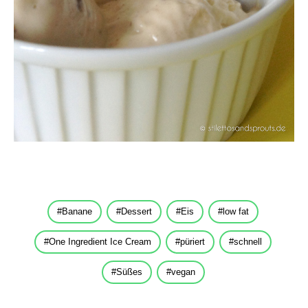
Banane
Dessert
Eis
low fat
One Ingredient Ice Cream
püriert
schnell
Süßes
vegan