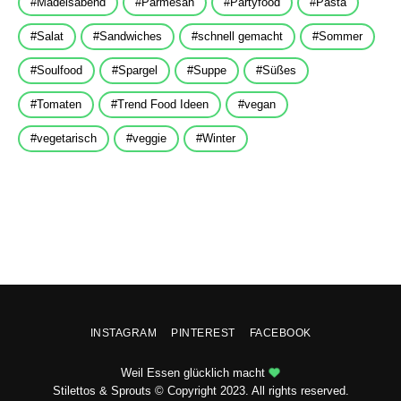
Mädelsabend
Parmesan
Partyfood
Pasta
Salat
Sandwiches
schnell gemacht
Sommer
Soulfood
Spargel
Suppe
Süßes
Tomaten
Trend Food Ideen
vegan
vegetarisch
veggie
Winter
INSTAGRAM
PINTEREST
FACEBOOK
Weil Essen glücklich macht
Stilettos & Sprouts © Copyright 2023. All rights reserved.