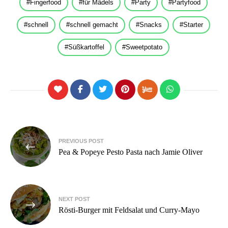
Fingerfood
für Mädels
Party
Partyfood
schnell
schnell gemacht
Snacks
Starter
Süßkartoffel
Sweetpotato
Beitragsnavigation
PREVIOUS POST
Pea & Popeye Pesto Pasta nach Jamie Oliver
NEXT POST
Rösti-Burger mit Feldsalat und Curry-Mayo