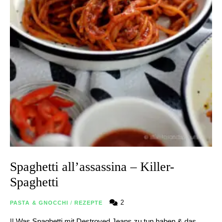
Spaghetti all’assassina – Killer-
Spaghetti
2
PASTA & GNOCCHI
/
REZEPTE
|| Was Spaghetti mit Destroyed Jeans zu tun haben & das