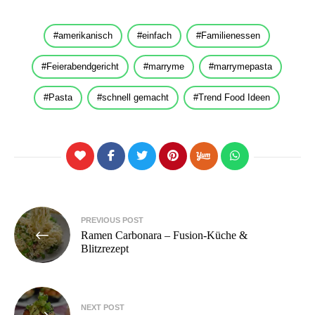
amerikanisch
einfach
Familienessen
Feierabendgericht
marryme
marrymepasta
Pasta
schnell gemacht
Trend Food Ideen
Beitragsnavigation
PREVIOUS POST
Ramen Carbonara – Fusion-Küche &
Blitzrezept
NEXT POST