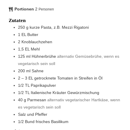
Portionen
2
Personen
Zutaten
250
g
kurze Pasta, z.B. Mezzi Rigatoni
1
EL
Butter
2
Knoblauchzehen
1,5
EL
Mehl
125
ml
Hühnerbrühe
alternativ Gemüsebrühe, wenn es
vegetarisch sein soll
200
ml
Sahne
2 – 3
EL
getrocknete Tomaten in Streifen in Öl
1/2
TL
Paprikapulver
1/2
TL
Italienische Kräuter Gewürzmischung
40
g
Parmesan
alternativ vegetarischer Hartkäse, wenn
es vegetarisch sein soll
Salz und Pfeffer
1/2
Bund
frisches Basilikum