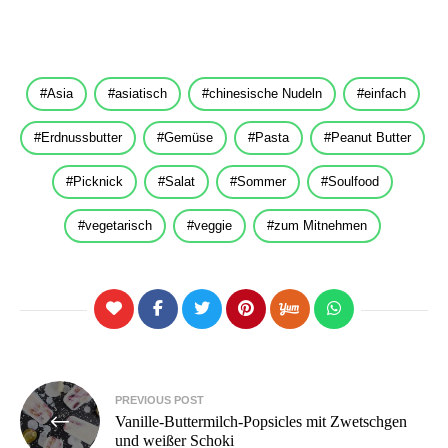
Asia
asiatisch
chinesische Nudeln
einfach
Erdnussbutter
Gemüse
Pasta
Peanut Butter
Picknick
Salat
Sommer
Soulfood
vegetarisch
veggie
zum Mitnehmen
Beitragsnavigation
PREVIOUS POST
Vanille-Buttermilch-Popsicles mit Zwetschgen
und weißer Schoki