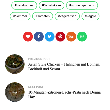
Sandwiches
Schafskäse
schnell gemacht
Sommer
Tomaten
vegetarisch
veggie
Beitragsnavigation
PREVIOUS POST
Asian Style Chicken – Hähnchen mit Bohnen,
Brokkoli und Sesam
NEXT POST
10-Minuten-Zitronen-Lachs-Pasta nach Donna
Hay