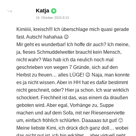
says:
Katja
16. Oktober 2015 8:13
Kimiiiii, kreisch!!! Ich überschlage mich quasi gerade
fast. Autsch! hahahaa 😉
Mir geht es wunderbar! Ich hoffe dir auch? Ich meine,
ja, fieses Schmuddelwetter braucht kein Mensch,
nicht wahr? Was hab ich da neulich noch mal
geschrieben von wegen 7 Gründe, sich auf den
Herbst zu freuen… alles LÜGE! 😉 Naja, man konnte
es ja nicht wissen. Aber in HH hat es dafür bestimmt
nicht geschneit, oder? Hier ja schon. Ich war wirklich
schockiert. Frechheit ist das, was einem da draußen
geboten wird. Aber egal, Vorhänge zu, Suppe
machen und auf dem Sofa, mit ner Riesenserviette
um, einfach fröhlich schlürfen. Daaaaas tut gut! 🙂
Meine liebste Kimi, ich drück dich ganz doll… wobei
das nicht gut ist, ich bin erkältet… aber virtuell geht