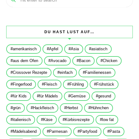
DU HAST LUST AUF…
amerikanisch
Apfel
Asia
asiatisch
aus dem Ofen
Avocado
Bacon
Chicken
Crossover Rezepte
einfach
Familienessen
Fingerfood
Fleisch
Frühling
Frühstück
für Kids
für Mädels
Gemüse
gesund
grün
Hackfleisch
Herbst
Hühnchen
italienisch
Käse
Kürbisrezepte
low fat
Mädelsabend
Parmesan
Partyfood
Pasta