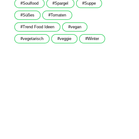
Soulfood
Spargel
Suppe
Süßes
Tomaten
Trend Food Ideen
vegan
vegetarisch
veggie
Winter