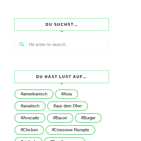
DU SUCHST…
DU HAST LUST AUF…
amerikanisch
Asia
asiatisch
aus dem Ofen
Avocado
Bacon
Burger
Chicken
Crossover Rezepte