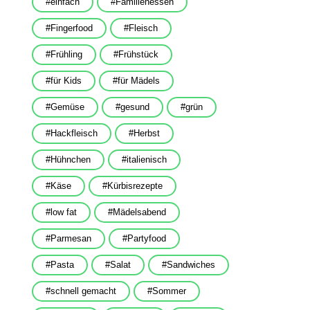
einfach
Familienessen
Fingerfood
Fleisch
Frühling
Frühstück
für Kids
für Mädels
Gemüse
gesund
grün
Hackfleisch
Herbst
Hühnchen
italienisch
Käse
Kürbisrezepte
low fat
Mädelsabend
Parmesan
Partyfood
Pasta
Salat
Sandwiches
schnell gemacht
Sommer