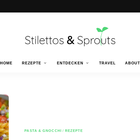
Der
Food
Stilettos
HOME
REZEPTE
ENTDECKEN
TRAVEL
ABOUT
Blog
für
einfache
&
&
schnelle
Rezepte
Sprouts
PASTA & GNOCCHI
/
REZEPTE