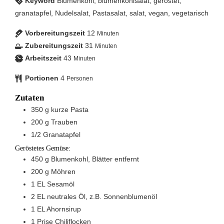
Keyword
Blumenkohl, blumenkohlsalat, geröstet,
granatapfel, Nudelsalat, Pastasalat, salat, vegan, vegetarisch
Vorbereitungszeit
12
Minuten
Zubereitungszeit
31
Minuten
Arbeitszeit
43
Minuten
Portionen
4
Personen
Zutaten
350
g
kurze Pasta
200
g
Trauben
1/2
Granatapfel
Geröstetes Gemüse:
450
g
Blumenkohl, Blätter entfernt
200
g
Möhren
1
EL
Sesamöl
2
EL
neutrales Öl, z.B. Sonnenblumenöl
1
EL
Ahornsirup
1
Prise
Chiliflocken