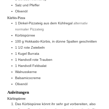
Salz und Pfeffer
Olivenöl
Kürbis-Pizza
1
Dinkel-Pizzateig aus dem Kühlregal
alternativ
normaler Pizzateig
Kürbispürree
100
g
Hokkaido-Kürbis, in dünne Spalten geschnitten
1 1/2
rote Zwiebeln
1
Kugel
Burrata
1
Handvoll
rote Trauben
1
Handvoll
Feldsalat
Walnusskerne
Balsamicocreme
Olivenöl
Anleitungen
Kürbispürree:
Das Kürbispüree könnt ihr sehr gut vorbereiten, also