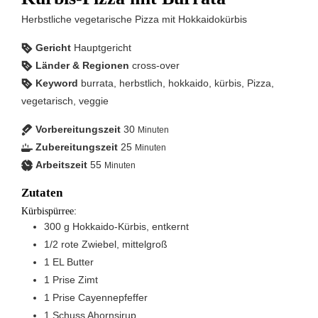
Herbstliche vegetarische Pizza mit Hokkaidokürbis
Gericht
Hauptgericht
Länder & Regionen
cross-over
Keyword
burrata, herbstlich, hokkaido, kürbis, Pizza,
vegetarisch, veggie
Vorbereitungszeit
30
Minuten
Zubereitungszeit
25
Minuten
Arbeitszeit
55
Minuten
Zutaten
Kürbispürree:
300
g
Hokkaido-Kürbis, entkernt
1/2
rote Zwiebel, mittelgroß
1
EL
Butter
1
Prise
Zimt
1
Prise
Cayennepfeffer
1
Schuss
Ahornsirup