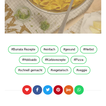
Burrata Rezepte
einfach
gesund
Herbst
Hokkaido
Kürbisrezepte
Pizza
schnell gemacht
vegetarisch
veggie