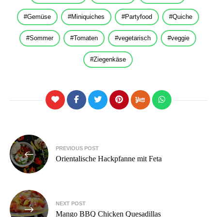
Gemüse
Miniquiches
Partyfood
Quiche
Sommer
Tomaten
vegetarisch
veggie
Ziegenkäse
Beitragsnavigation
PREVIOUS POST
Orientalische Hackpfanne mit Feta
NEXT POST
Mango BBQ Chicken Quesadillas